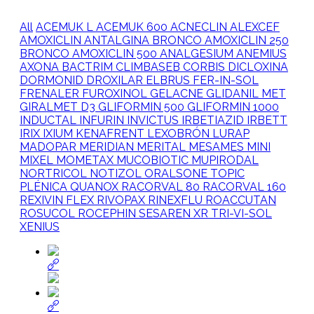
All
ACEMUK L
ACEMUK 600
ACNECLIN
ALEXCEF
AMOXICLIN
ANTALGINA
BRONCO AMOXICLIN 250
BRONCO AMOXICLIN 500
ANALGESIUM
ANEMIUS
AXONA
BACTRIM
CLIMBASEB
CORBIS
DICLOXINA
DORMONID
DROXILAR
ELBRUS
FER-IN-SOL
FRENALER
FUROXINOL
GELACNE
GLIDANIL MET
GIRALMET D3
GLIFORMIN 500
GLIFORMIN 1000
INDUCTAL
INFURIN
INVICTUS
IRBETIAZID
IRBETT
IRIX
IXIUM
KENAFRENT
LEXOBRÓN
LURAP
MADOPAR
MERIDIAN
MERITAL
MESAMES MINI
MIXEL
MOMETAX
MUCOBIOTIC
MUPIRODAL
NORTRICOL
NOTIZOL
ORALSONE TOPIC
PLÉNICA
QUANOX
RACORVAL 80
RACORVAL 160
REXIVIN FLEX
RIVOPAX
RINEXFLU
ROACCUTAN
ROSUCOL
ROCEPHIN
SESAREN XR
TRI-VI-SOL
XENIUS