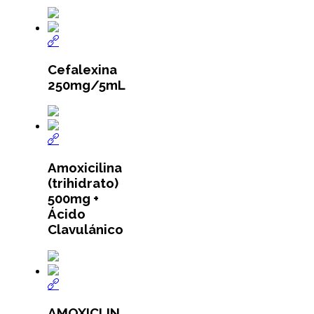
Cefalexina
250mg/5mL
Amoxicilina
(trihidrato)
500mg +
Ácido
Clavulánico
AMOXICLIN